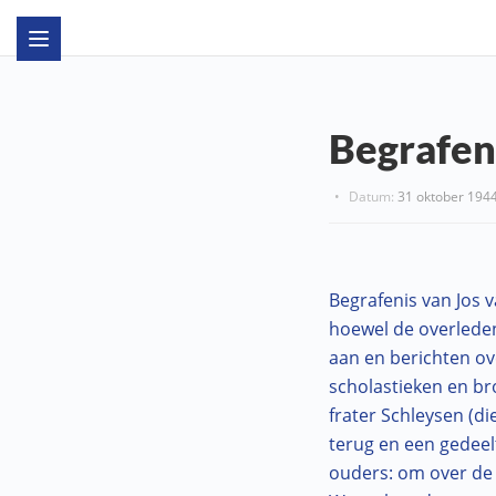
Begrafen
•
Datum:
31 oktober 194
Begrafenis van Jos v
hoewel de overleden
aan en berichten ov
scholastieken en b
frater Schleysen (d
terug en een gedeelt
ouders: om over de b