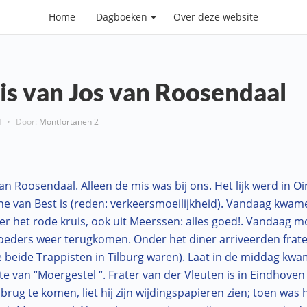
Home
Dagboeken
Over deze website
is van Jos van Roosendaal
4
•
Door:
Montfortanen 2
an Roosendaal. Alleen de mis was bij ons. Het lijk werd in O
e van Best is (reden: verkeersmoeilijkheid). Vandaag kwam
er het rode kruis, ook uit Meerssen: alles goed!. Vandaag m
roeders weer terugkomen. Onder het diner arriveerden fra
ie beide Trappisten in Tilburg waren). Laat in de middag kw
e van “Moergestel “. Frater van der Vleuten is in Eindhoven 
rug te komen, liet hij zijn wijdingspapieren zien; toen was