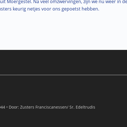
it Moergestel. Na veel omzwervingen, zijn we nu weer in de 
usters keurig netjes voor ons gepoetst hebben.
944
•
Door:
Zusters Franciscanessen/ Sr. Edeltrudis