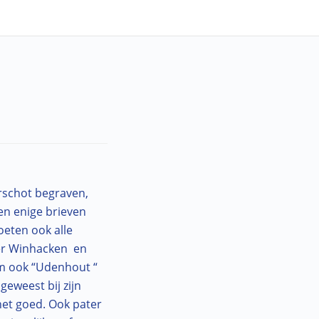
irschot begraven,
en enige brieven
oeten ook alle
ter Winhacken en
am ook “Udenhout “
geweest bij zijn
 het goed. Ook pater