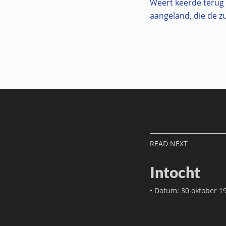
Weert keerde terug u
aangeland, die de z
READ NEXT
Intocht
•
Datum:
30 oktober 1